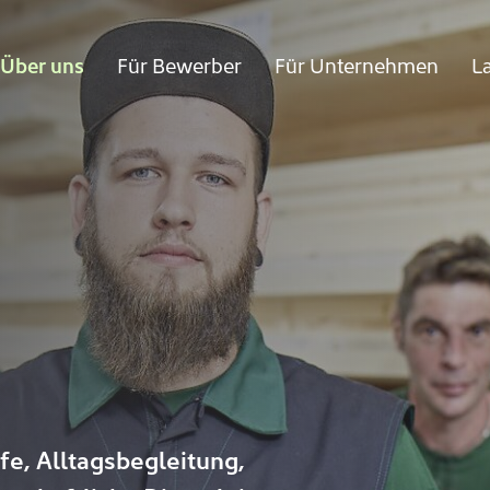
Über uns
Für Bewerber
Für Unternehmen
L
n
gen
lfe, Alltagsbegleitung,