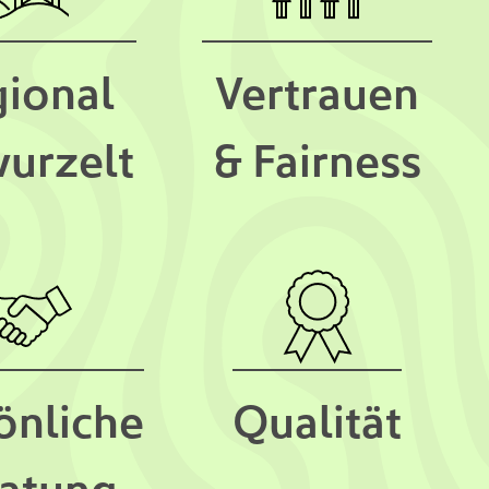
ional
Vertrauen
urzelt
& Fairness
önliche
Qualität
atung