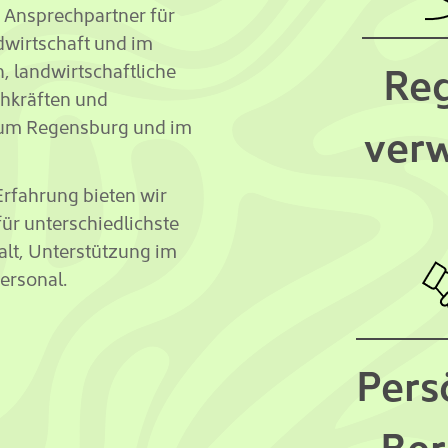
r Ansprechpartner für
dwirtschaft und im
Reg
, landwirtschaftliche
chkräften und
aum Regensburg und im
verw
Erfahrung bieten wir
für unterschiedlichste
halt, Unterstützung im
ersonal.
Pers
Ber