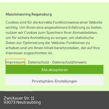
Maschinenring Regensburg
Cookies sind für die korrekte Funktionsweise einer Website
wichtig. Um Ihnen eine angenehmere Erfahrung zu bieten,
Adresse
nutzen wir Cookies zum Speichern Ihrer Anmeldedaten,
um für sichere Anmeldung zu sorgen, um statistische
Daten zur Optimierung der Website-Funktionen zu
Maschinen- u. Betriebshilfsring Regensburg e.V.
erheben und um Ihnen Inhalt bereitzustellen, der auf Ihre
Podersamerstraße 12
Interessen zugeschnitten ist.
93073 Neutraubling
Impressum
Datenschutz
Datenschutzhinweis
Tel.
09401/2031
Mail:
mr.regensburg@maschinenringe.de
Alle akzeptieren
Privatsphäre-Einstellungen
Maschinenring Personaldienste GmbH
Familienservice
Zwickauer Str. 11
93073 Neutraubling