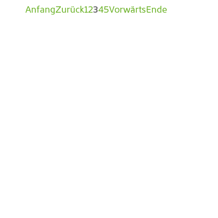
Anfang
Zurück
1
2
3
4
5
Vorwärts
Ende