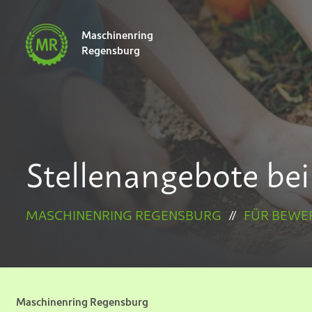
Maschinenring
Navigatio
Regensburg
übersprin
Stellenangebote be
MASCHINENRING REGENSBURG
//
FÜR BEWE
Maschinenring Regensburg