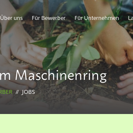
Über uns
Für Bewerber
Für Unternehmen
L
n
gen
im Maschinenring
RBER
//
JOBS